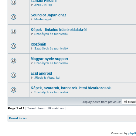
Tamaki Hiroshi
in
JPop / KPop
Sound of Japan chat
in
Mindenegyéb
Képek - linkelés külsö oldalakról
in
Szabályok és tudnivalók
Idözónák
in
Szabályok és tudnivalók
Magyar nyelv support
in
Szabályok és tudnivalók
acid android
in
JRock & Visual kei
Képek, avatarok, bannerek, html hivatkozosok.
in
Szabályok és tudnivalók
Display posts from previous:
Page
1
of
1
[ Search found 10 matches ]
Board index
Powered by
php