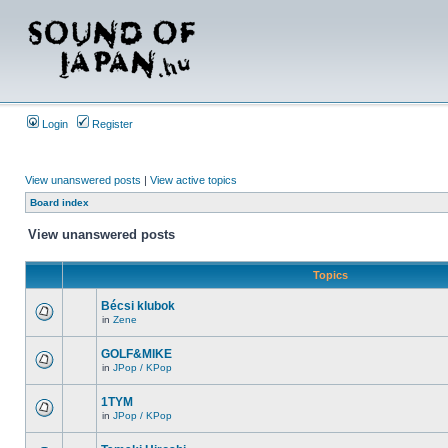
Login
Register
View unanswered posts
|
View active topics
Board index
View unanswered posts
Topics
Bécsi klubok
in
Zene
GOLF&MIKE
in
JPop / KPop
1TYM
in
JPop / KPop